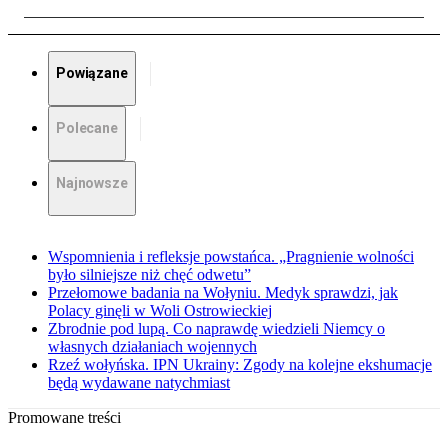
Powiązane
Polecane
Najnowsze
Wspomnienia i refleksje powstańca. „Pragnienie wolności
było silniejsze niż chęć odwetu”
Przełomowe badania na Wołyniu. Medyk sprawdzi, jak
Polacy ginęli w Woli Ostrowieckiej
Zbrodnie pod lupą. Co naprawdę wiedzieli Niemcy o
własnych działaniach wojennych
Rzeź wołyńska. IPN Ukrainy: Zgody na kolejne ekshumacje
będą wydawane natychmiast
Promowane treści