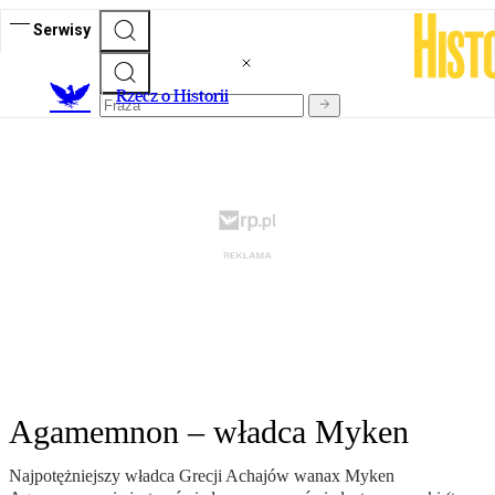
Serwisy
R
zecz o Historii
Agamemnon – władca Myken
Najpotężniejszy władca Grecji Achajów wanax Myken