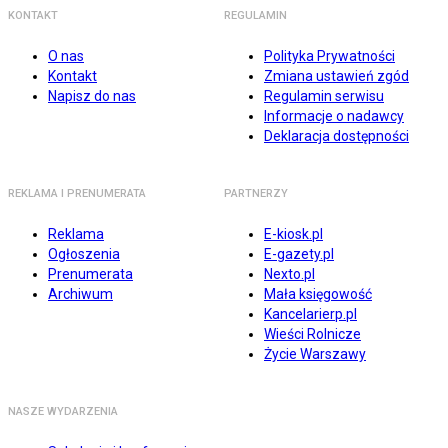
KONTAKT
REGULAMIN
O nas
Polityka Prywatności
Kontakt
Zmiana ustawień zgód
Napisz do nas
Regulamin serwisu
Informacje o nadawcy
Deklaracja dostępności
REKLAMA I PRENUMERATA
PARTNERZY
Reklama
E-kiosk.pl
Ogłoszenia
E-gazety.pl
Prenumerata
Nexto.pl
Archiwum
Mała księgowość
Kancelarierp.pl
Wieści Rolnicze
Życie Warszawy
NASZE WYDARZENIA