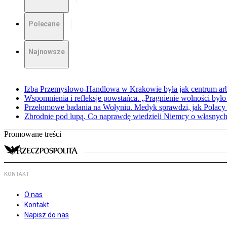
Polecane
Najnowsze
Izba Przemysłowo-Handlowa w Krakowie była jak centrum arbit
Wspomnienia i refleksje powstańca. „Pragnienie wolności było 
Przełomowe badania na Wołyniu. Medyk sprawdzi, jak Polacy 
Zbrodnie pod lupą. Co naprawdę wiedzieli Niemcy o własnych
Promowane treści
KONTAKT
O nas
Kontakt
Napisz do nas