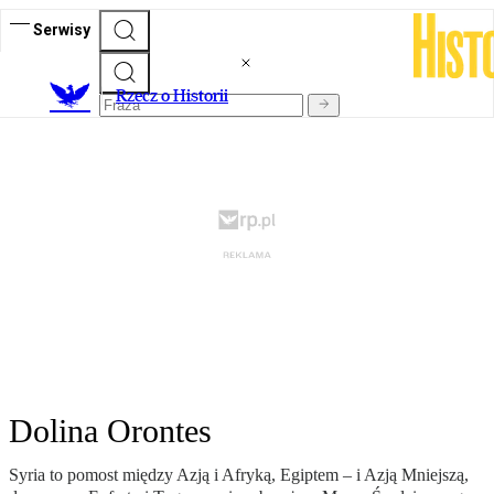
Serwisy
R
zecz o Historii
Dolina Orontes
Syria to pomost między Azją i Afryką, Egiptem – i Azją Mniejszą,