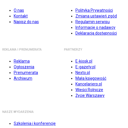
O nas
Polityka Prywatności
Kontakt
Zmiana ustawień zgód
Napisz do nas
Regulamin serwisu
Informacje o nadawcy
Deklaracja dostępności
REKLAMA I PRENUMERATA
PARTNERZY
Reklama
E-kiosk.pl
Ogłoszenia
E-gazety.pl
Prenumerata
Nexto.pl
Archiwum
Mała księgowość
Kancelarierp.pl
Wieści Rolnicze
Życie Warszawy
NASZE WYDARZENIA
Szkolenia i konferencje