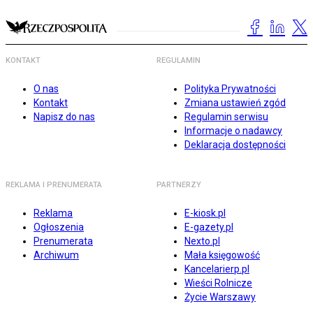
KONTAKT
REGULAMIN
O nas
Polityka Prywatności
Kontakt
Zmiana ustawień zgód
Napisz do nas
Regulamin serwisu
Informacje o nadawcy
Deklaracja dostępności
REKLAMA I PRENUMERATA
PARTNERZY
Reklama
E-kiosk.pl
Ogłoszenia
E-gazety.pl
Prenumerata
Nexto.pl
Archiwum
Mała księgowość
Kancelarierp.pl
Wieści Rolnicze
Życie Warszawy