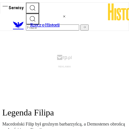
Serwisy
R
zecz o Historii
Legenda Filipa
Macedoński Filip był groźnym barbarzyńcą, a Demostenes obrońcą