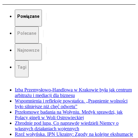
Powiązane
Polecane
Najnowsze
Tagi
Izba Przemysłowo-Handlowa w Krakowie była jak centrum
arbitrażu i mediacji dla biznesu
Wspomnienia i refleksje powstańca. „Pragnienie wolności
było silniejsze niż chęć odwetu”
Przełomowe badania na Wołyniu. Medyk sprawdzi, jak
Polacy ginęli w Woli Ostrowieckiej
Zbrodnie pod lupą. Co naprawdę wiedzieli Niemcy o
własnych działaniach wojennych
Rzeź wołyńska. IPN Ukrainy: Zgody na kolejne ekshumacje