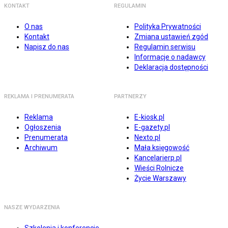
KONTAKT
REGULAMIN
O nas
Polityka Prywatności
Kontakt
Zmiana ustawień zgód
Napisz do nas
Regulamin serwisu
Informacje o nadawcy
Deklaracja dostępności
REKLAMA I PRENUMERATA
PARTNERZY
Reklama
E-kiosk.pl
Ogłoszenia
E-gazety.pl
Prenumerata
Nexto.pl
Archiwum
Mała księgowość
Kancelarierp.pl
Wieści Rolnicze
Życie Warszawy
NASZE WYDARZENIA