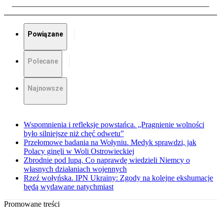
Powiązane
Polecane
Najnowsze
Wspomnienia i refleksje powstańca. „Pragnienie wolności
było silniejsze niż chęć odwetu”
Przełomowe badania na Wołyniu. Medyk sprawdzi, jak
Polacy ginęli w Woli Ostrowieckiej
Zbrodnie pod lupą. Co naprawdę wiedzieli Niemcy o
własnych działaniach wojennych
Rzeź wołyńska. IPN Ukrainy: Zgody na kolejne ekshumacje
będą wydawane natychmiast
Promowane treści