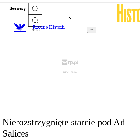
Serwisy
R
zecz o Historii
Nierozstrzygnięte starcie pod Ad
Salices