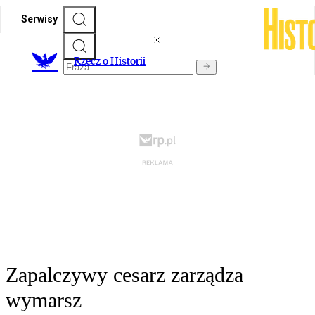
Serwisy
R
zecz o Historii
Zapalczywy cesarz zarządza
wymarsz