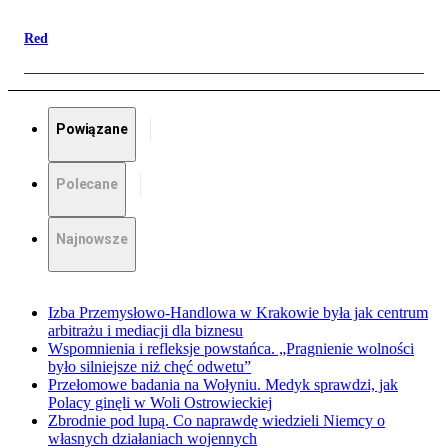
Red
Powiązane
Polecane
Najnowsze
Izba Przemysłowo-Handlowa w Krakowie była jak centrum
arbitrażu i mediacji dla biznesu
Wspomnienia i refleksje powstańca. „Pragnienie wolności
było silniejsze niż chęć odwetu”
Przełomowe badania na Wołyniu. Medyk sprawdzi, jak
Polacy ginęli w Woli Ostrowieckiej
Zbrodnie pod lupą. Co naprawdę wiedzieli Niemcy o
własnych działaniach wojennych