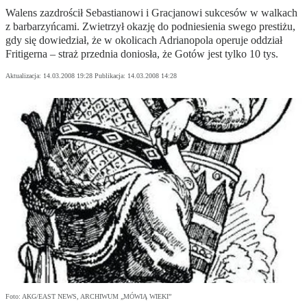
Walens zazdrościł Sebastianowi i Gracjanowi sukcesów w walkach
z barbarzyńcami. Zwietrzył okazję do podniesienia swego prestiżu,
gdy się dowiedział, że w okolicach Adrianopola operuje oddział
Fritigerna – straż przednia doniosła, że Gotów jest tylko 10 tys.
Aktualizacja:
14.03.2008 19:28
Publikacja:
14.03.2008 14:28
Foto: AKG/EAST NEWS, ARCHIWUM „MÓWIĄ WIEKI”