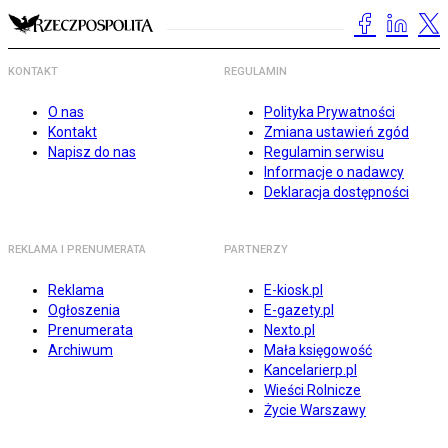
KONTAKT
REGULAMIN
O nas
Polityka Prywatności
Kontakt
Zmiana ustawień zgód
Napisz do nas
Regulamin serwisu
Informacje o nadawcy
Deklaracja dostępności
REKLAMA I PRENUMERATA
PARTNERZY
Reklama
E-kiosk.pl
Ogłoszenia
E-gazety.pl
Prenumerata
Nexto.pl
Archiwum
Mała księgowość
Kancelarierp.pl
Wieści Rolnicze
Życie Warszawy