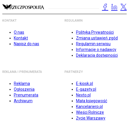
KONTAKT
REGULAMIN
O nas
Polityka Prywatności
Kontakt
Zmiana ustawień zgód
Napisz do nas
Regulamin serwisu
Informacje o nadawcy
Deklaracja dostępności
REKLAMA I PRENUMERATA
PARTNERZY
Reklama
E-kiosk.pl
Ogłoszenia
E-gazety.pl
Prenumerata
Nexto.pl
Archiwum
Mała księgowość
Kancelarierp.pl
Wieści Rolnicze
Życie Warszawy