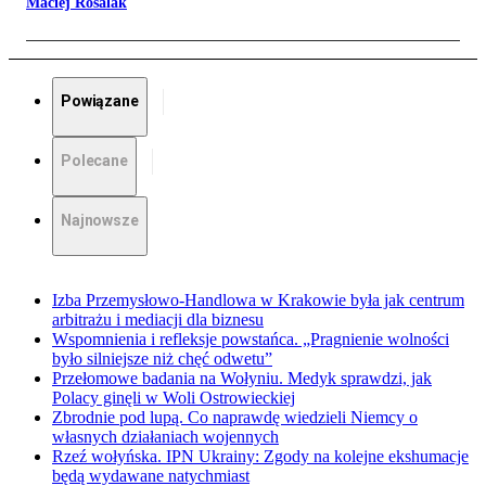
Maciej Rosalak
Powiązane
Polecane
Najnowsze
Izba Przemysłowo-Handlowa w Krakowie była jak centrum
arbitrażu i mediacji dla biznesu
Wspomnienia i refleksje powstańca. „Pragnienie wolności
było silniejsze niż chęć odwetu”
Przełomowe badania na Wołyniu. Medyk sprawdzi, jak
Polacy ginęli w Woli Ostrowieckiej
Zbrodnie pod lupą. Co naprawdę wiedzieli Niemcy o
własnych działaniach wojennych
Rzeź wołyńska. IPN Ukrainy: Zgody na kolejne ekshumacje
będą wydawane natychmiast