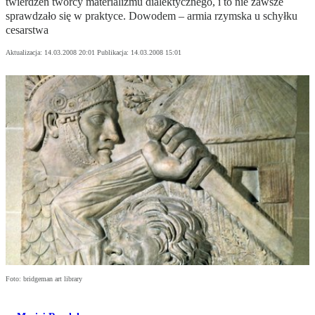
twierdzeń twórcy materializmu dialektycznego, i to nie zawsze
sprawdzało się w praktyce. Dowodem – armia rzymska u schyłku
cesarstwa
Aktualizacja:
14.03.2008 20:01
Publikacja:
14.03.2008 15:01
Foto: bridgeman art library