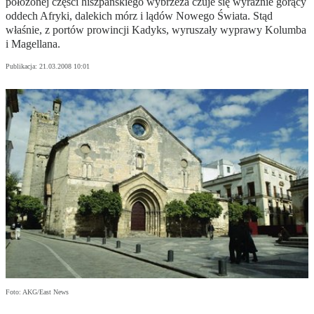
położonej części hiszpańskiego wybrzeża czuje się wyraźnie gorący
oddech Afryki, dalekich mórz i lądów Nowego Świata. Stąd
właśnie, z portów prowincji Kadyks, wyruszały wyprawy Kolumba
i Magellana.
Publikacja:
21.03.2008 10:01
Foto: AKG/East News