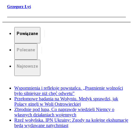
Grzegorz Łyś
Powiązane
Polecane
Najnowsze
Wspomnienia i refleksje powstańca. „Pragnienie wolności
było silniejsze niż chęć odwetu”
Przełomowe badania na Wołyniu. Medyk sprawdzi, jak
Polacy ginęli w Woli Ostrowieckiej
Zbrodnie pod lupą. Co naprawdę wiedzieli Niemcy o
własnych działaniach wojennych
Rzeź wołyńska. IPN Ukrainy: Zgody na kolejne ekshumacje
będą wydawane natychmiast