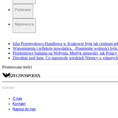
Polecane
Najnowsze
Izba Przemysłowo-Handlowa w Krakowie była jak centrum arbit
Wspomnienia i refleksje powstańca. „Pragnienie wolności było 
Przełomowe badania na Wołyniu. Medyk sprawdzi, jak Polacy 
Zbrodnie pod lupą. Co naprawdę wiedzieli Niemcy o własnych
Promowane treści
KONTAKT
O nas
Kontakt
Napisz do nas