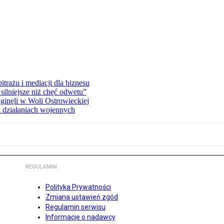
rażu i mediacji dla biznesu
silniejsze niż chęć odwetu”
ginęli w Woli Ostrowieckiej
 działaniach wojennych
REGULAMIN
Polityka Prywatności
Zmiana ustawień zgód
Regulamin serwisu
Informacje o nadawcy