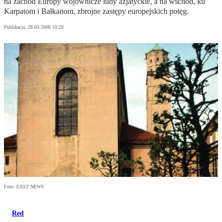
na zachód Europy wojownicze ludy azjatyckie, a na wschód, ku
Karpatom i Bałkanom, zbrojne zastępy europejskich potęg.
Publikacja:
28.03.2008 10:29
Foto: EAST NEWS
Red