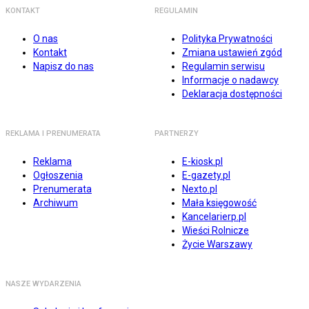
KONTAKT
REGULAMIN
O nas
Polityka Prywatności
Kontakt
Zmiana ustawień zgód
Napisz do nas
Regulamin serwisu
Informacje o nadawcy
Deklaracja dostępności
REKLAMA I PRENUMERATA
PARTNERZY
Reklama
E-kiosk.pl
Ogłoszenia
E-gazety.pl
Prenumerata
Nexto.pl
Archiwum
Mała księgowość
Kancelarierp.pl
Wieści Rolnicze
Życie Warszawy
NASZE WYDARZENIA