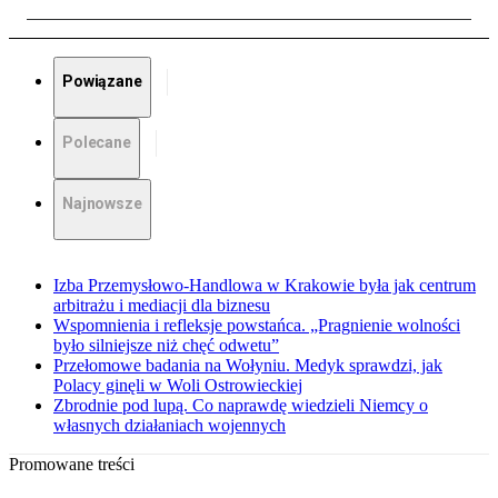
Powiązane
Polecane
Najnowsze
Izba Przemysłowo-Handlowa w Krakowie była jak centrum
arbitrażu i mediacji dla biznesu
Wspomnienia i refleksje powstańca. „Pragnienie wolności
było silniejsze niż chęć odwetu”
Przełomowe badania na Wołyniu. Medyk sprawdzi, jak
Polacy ginęli w Woli Ostrowieckiej
Zbrodnie pod lupą. Co naprawdę wiedzieli Niemcy o
własnych działaniach wojennych
Promowane treści