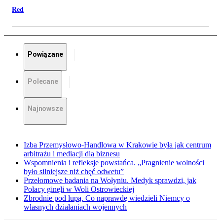
Red
Powiązane
Polecane
Najnowsze
Izba Przemysłowo-Handlowa w Krakowie była jak centrum
arbitrażu i mediacji dla biznesu
Wspomnienia i refleksje powstańca. „Pragnienie wolności
było silniejsze niż chęć odwetu”
Przełomowe badania na Wołyniu. Medyk sprawdzi, jak
Polacy ginęli w Woli Ostrowieckiej
Zbrodnie pod lupą. Co naprawdę wiedzieli Niemcy o
własnych działaniach wojennych