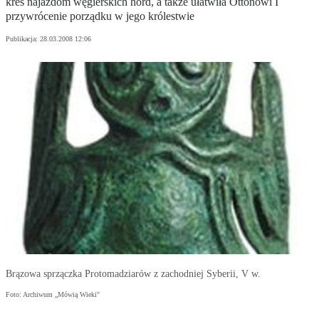
kres najazdom węgierskich hord, a także ułatwiła Ottonowi I
przywrócenie porządku w jego królestwie
Publikacja:
28.03.2008 12:06
Brązowa sprzączka Protomadziarów z zachodniej Syberii, V w.
Foto: Archiwum „Mówią Wieki"