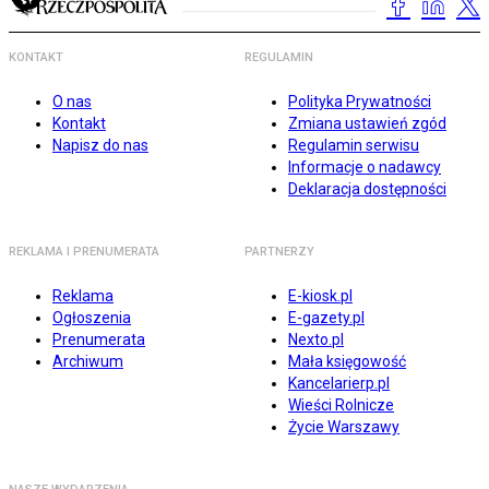
KONTAKT
REGULAMIN
O nas
Polityka Prywatności
Kontakt
Zmiana ustawień zgód
Napisz do nas
Regulamin serwisu
Informacje o nadawcy
Deklaracja dostępności
REKLAMA I PRENUMERATA
PARTNERZY
Reklama
E-kiosk.pl
Ogłoszenia
E-gazety.pl
Prenumerata
Nexto.pl
Archiwum
Mała księgowość
Kancelarierp.pl
Wieści Rolnicze
Życie Warszawy