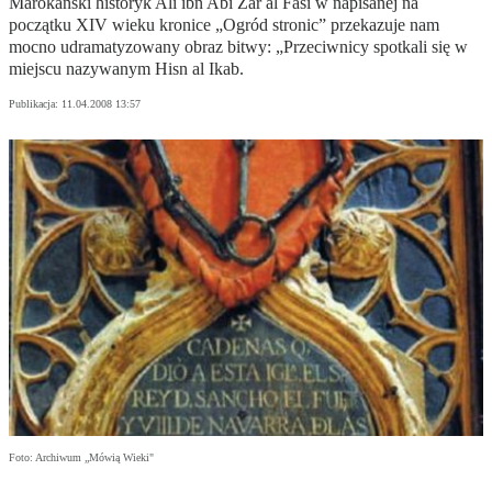
Marokański historyk Ali ibn Abi Zar al Fasi w napisanej na
początku XIV wieku kronice „Ogród stronic” przekazuje nam
mocno udramatyzowany obraz bitwy: „Przeciwnicy spotkali się w
miejscu nazywanym Hisn al Ikab.
Publikacja:
11.04.2008 13:57
Foto: Archiwum „Mówią Wieki"