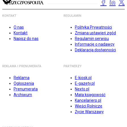
KONTAKT
REGULAMIN
O nas
Polityka Prywatności
Kontakt
Zmiana ustawień zgód
Napisz do nas
Regulamin serwisu
Informacje o nadawcy
Deklaracja dostępności
REKLAMA I PRENUMERATA
PARTNERZY
Reklama
E-kiosk.pl
Ogłoszenia
E-gazety.pl
Prenumerata
Nexto.pl
Archiwum
Mała księgowość
Kancelarierp.pl
Wieści Rolnicze
Życie Warszawy