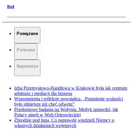
Red
Powiązane
Polecane
Najnowsze
Izba Przemysłowo-Handlowa w Krakowie była jak centrum
arbitrażu i mediacji dla biznesu
Wspomnienia i refleksje powstańca. „Pragnienie wolności
było silniejsze niż chęć odwetu”
Przełomowe badania na Wołyniu. Medyk sprawdzi, jak
Polacy ginęli w Woli Ostrowieckiej
Zbrodnie pod lupą. Co naprawdę wiedzieli Niemcy o
własnych działaniach wojennych