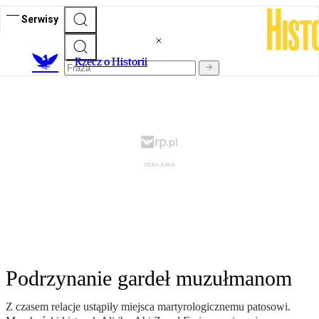
Serwisy
R
zecz o Historii
Podrzynanie gardeł muzułmanom
Z czasem relacje ustąpiły miejsca martyrologicznemu patosowi.