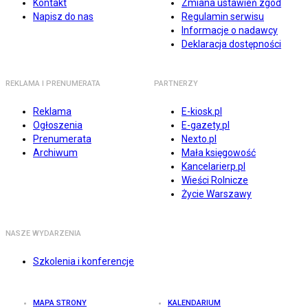
Kontakt
Zmiana ustawień zgód
Napisz do nas
Regulamin serwisu
Informacje o nadawcy
Deklaracja dostępności
REKLAMA I PRENUMERATA
PARTNERZY
Reklama
E-kiosk.pl
Ogłoszenia
E-gazety.pl
Prenumerata
Nexto.pl
Archiwum
Mała księgowość
Kancelarierp.pl
Wieści Rolnicze
Życie Warszawy
NASZE WYDARZENIA
Szkolenia i konferencje
MAPA STRONY
KALENDARIUM