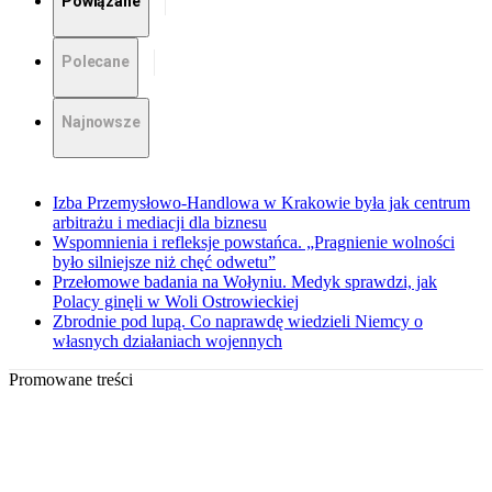
Powiązane
Polecane
Najnowsze
Izba Przemysłowo-Handlowa w Krakowie była jak centrum
arbitrażu i mediacji dla biznesu
Wspomnienia i refleksje powstańca. „Pragnienie wolności
było silniejsze niż chęć odwetu”
Przełomowe badania na Wołyniu. Medyk sprawdzi, jak
Polacy ginęli w Woli Ostrowieckiej
Zbrodnie pod lupą. Co naprawdę wiedzieli Niemcy o
własnych działaniach wojennych
Promowane treści