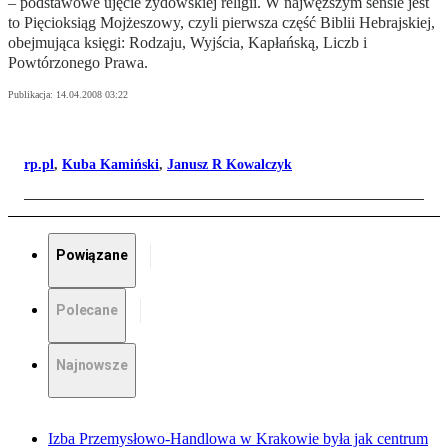
– podstawowe ujęcie żydowskiej religii. W najwęższym sensie jest
to Pięcioksiąg Mojżeszowy, czyli pierwsza część Biblii Hebrajskiej,
obejmująca księgi: Rodzaju, Wyjścia, Kapłańską, Liczb i
Powtórzonego Prawa.
Publikacja:
14.04.2008 03:22
rp.pl
,
Kuba Kamiński
,
Janusz R Kowalczyk
Powiązane
Polecane
Najnowsze
Izba Przemysłowo-Handlowa w Krakowie była jak centrum