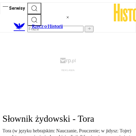
Serwisy
R
zecz o Historii
Słownik żydowski - Tora
Tora (w języku hebrajskim: Nauczanie, Pouczenie; w jidysz: Tojre)