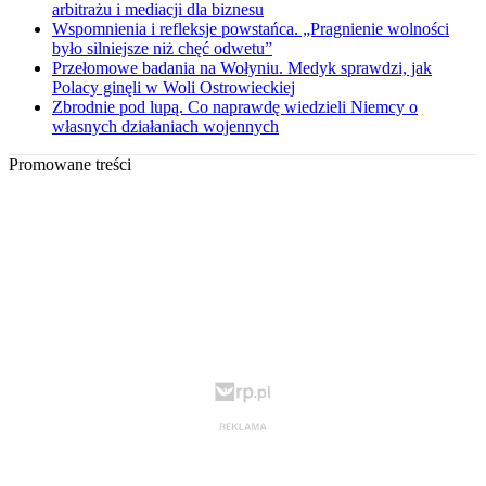
arbitrażu i mediacji dla biznesu
Wspomnienia i refleksje powstańca. „Pragnienie wolności
było silniejsze niż chęć odwetu”
Przełomowe badania na Wołyniu. Medyk sprawdzi, jak
Polacy ginęli w Woli Ostrowieckiej
Zbrodnie pod lupą. Co naprawdę wiedzieli Niemcy o
własnych działaniach wojennych
Promowane treści