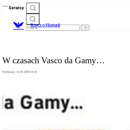
Serwisy
R
zecz o Historii
W czasach Vasco da Gamy…
Publikacja:
16.04.2008 04:33