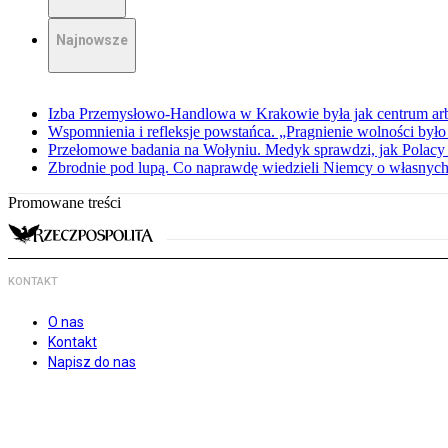
Najnowsze
Izba Przemysłowo-Handlowa w Krakowie była jak centrum arbit
Wspomnienia i refleksje powstańca. „Pragnienie wolności było 
Przełomowe badania na Wołyniu. Medyk sprawdzi, jak Polacy 
Zbrodnie pod lupą. Co naprawdę wiedzieli Niemcy o własnych
Promowane treści
KONTAKT
O nas
Kontakt
Napisz do nas