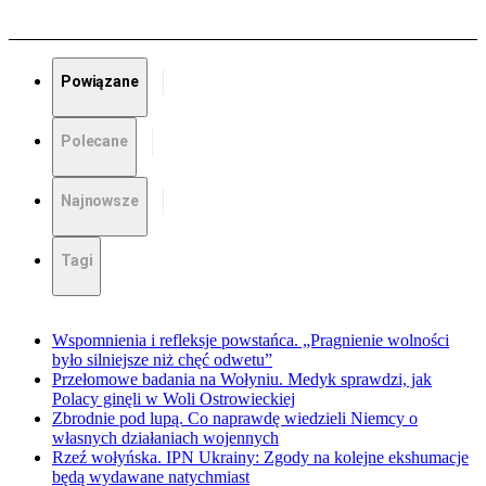
Powiązane
Polecane
Najnowsze
Tagi
Wspomnienia i refleksje powstańca. „Pragnienie wolności
było silniejsze niż chęć odwetu”
Przełomowe badania na Wołyniu. Medyk sprawdzi, jak
Polacy ginęli w Woli Ostrowieckiej
Zbrodnie pod lupą. Co naprawdę wiedzieli Niemcy o
własnych działaniach wojennych
Rzeź wołyńska. IPN Ukrainy: Zgody na kolejne ekshumacje
będą wydawane natychmiast