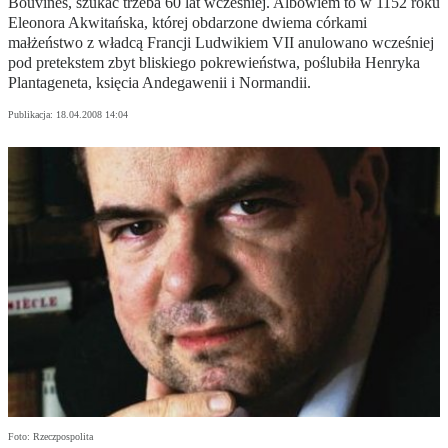
Bouvines, szukać trzeba 60 lat wcześniej. Albowiem to w 1152 roku
Eleonora Akwitańska, której obdarzone dwiema córkami
małżeństwo z władcą Francji Ludwikiem VII anulowano wcześniej
pod pretekstem zbyt bliskiego pokrewieństwa, poślubiła Henryka
Plantageneta, księcia Andegawenii i Normandii.
Publikacja:
18.04.2008 14:04
Foto: Rzeczpospolita