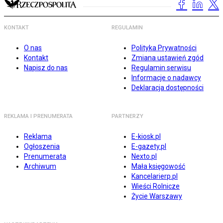
KONTAKT
REGULAMIN
O nas
Polityka Prywatności
Kontakt
Zmiana ustawień zgód
Napisz do nas
Regulamin serwisu
Informacje o nadawcy
Deklaracja dostępności
REKLAMA I PRENUMERATA
PARTNERZY
Reklama
E-kiosk.pl
Ogłoszenia
E-gazety.pl
Prenumerata
Nexto.pl
Archiwum
Mała księgowość
Kancelarierp.pl
Wieści Rolnicze
Życie Warszawy