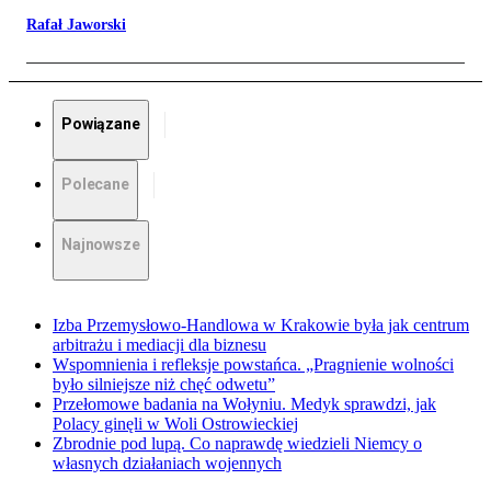
Rafał Jaworski
Powiązane
Polecane
Najnowsze
Izba Przemysłowo-Handlowa w Krakowie była jak centrum
arbitrażu i mediacji dla biznesu
Wspomnienia i refleksje powstańca. „Pragnienie wolności
było silniejsze niż chęć odwetu”
Przełomowe badania na Wołyniu. Medyk sprawdzi, jak
Polacy ginęli w Woli Ostrowieckiej
Zbrodnie pod lupą. Co naprawdę wiedzieli Niemcy o
własnych działaniach wojennych