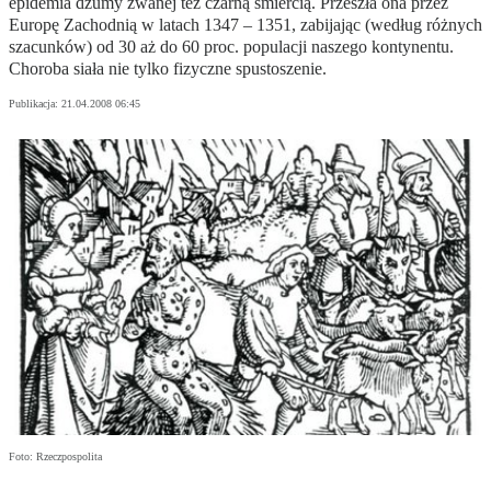
epidemia dżumy zwanej też czarną śmiercią. Przeszła ona przez
Europę Zachodnią w latach 1347 – 1351, zabijając (według różnych
szacunków) od 30 aż do 60 proc. populacji naszego kontynentu.
Choroba siała nie tylko fizyczne spustoszenie.
Publikacja:
21.04.2008 06:45
Foto: Rzeczpospolita