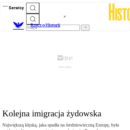
Serwisy
R
zecz o Historii
Kolejna imigracja żydowska
Największą klęską, jaka spadła na średniowieczną Europę, była