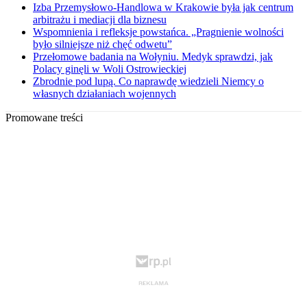
Izba Przemysłowo-Handlowa w Krakowie była jak centrum
arbitrażu i mediacji dla biznesu
Wspomnienia i refleksje powstańca. „Pragnienie wolności
było silniejsze niż chęć odwetu”
Przełomowe badania na Wołyniu. Medyk sprawdzi, jak
Polacy ginęli w Woli Ostrowieckiej
Zbrodnie pod lupą. Co naprawdę wiedzieli Niemcy o
własnych działaniach wojennych
Promowane treści