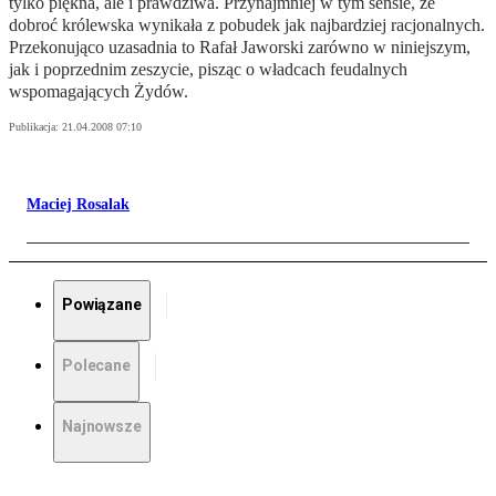
tylko piękna, ale i prawdziwa. Przynajmniej w tym sensie, że
dobroć królewska wynikała z pobudek jak najbardziej racjonalnych.
Przekonująco uzasadnia to Rafał Jaworski zarówno w niniejszym,
jak i poprzednim zeszycie, pisząc o władcach feudalnych
wspomagających Żydów.
Publikacja:
21.04.2008 07:10
Maciej Rosalak
Powiązane
Polecane
Najnowsze