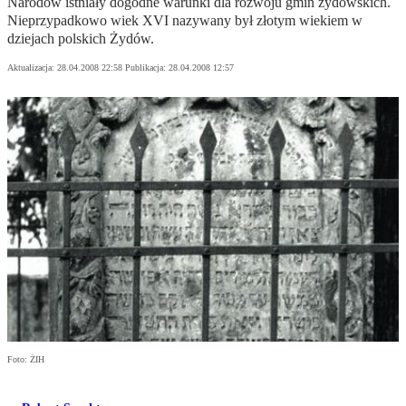
Narodów istniały dogodne warunki dla rozwoju gmin żydowskich.
Nieprzypadkowo wiek XVI nazywany był złotym wiekiem w
dziejach polskich Żydów.
Aktualizacja:
28.04.2008 22:58
Publikacja:
28.04.2008 12:57
Foto: ŻIH