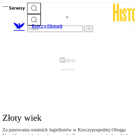
Serwisy
R
zecz o Historii
Złoty wiek
Za panowania ostatnich Jagiellonów w Rzeczypospolitej Obojga