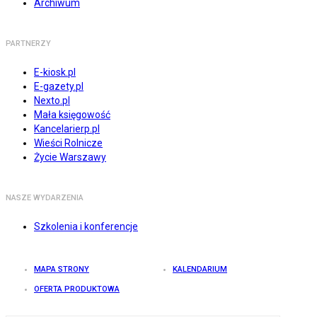
Archiwum
PARTNERZY
E-kiosk.pl
E-gazety.pl
Nexto.pl
Mała księgowość
Kancelarierp.pl
Wieści Rolnicze
Życie Warszawy
NASZE WYDARZENIA
Szkolenia i konferencje
MAPA STRONY
KALENDARIUM
OFERTA PRODUKTOWA