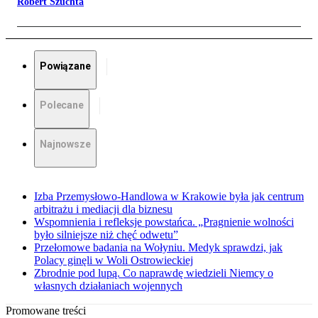
Robert Szuchta
Powiązane
Polecane
Najnowsze
Izba Przemysłowo-Handlowa w Krakowie była jak centrum
arbitrażu i mediacji dla biznesu
Wspomnienia i refleksje powstańca. „Pragnienie wolności
było silniejsze niż chęć odwetu”
Przełomowe badania na Wołyniu. Medyk sprawdzi, jak
Polacy ginęli w Woli Ostrowieckiej
Zbrodnie pod lupą. Co naprawdę wiedzieli Niemcy o
własnych działaniach wojennych
Promowane treści