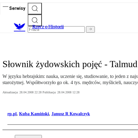
Serwisy
R
zecz o Historii
Słownik żydowskich pojęć - Talmud
W języku hebrajskim: nauka, uczenie się, studiowanie, to jeden z n
starożytnej. Współtworzyło go ok. 4 tys. mędrców, myślicieli, nauczyc
Aktualizacja:
28.04.2008 22:28
Publikacja:
28.04.2008 12:28
rp.pl
,
Kuba Kamiński
,
Janusz R Kowalczyk