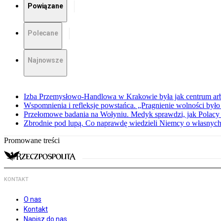
Powiązane
Polecane
Najnowsze
Izba Przemysłowo-Handlowa w Krakowie była jak centrum arbit
Wspomnienia i refleksje powstańca. „Pragnienie wolności było 
Przełomowe badania na Wołyniu. Medyk sprawdzi, jak Polacy 
Zbrodnie pod lupą. Co naprawdę wiedzieli Niemcy o własnych
Promowane treści
KONTAKT
O nas
Kontakt
Napisz do nas