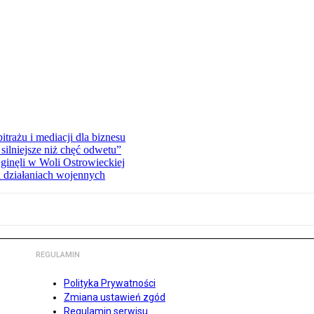
rażu i mediacji dla biznesu
silniejsze niż chęć odwetu”
ginęli w Woli Ostrowieckiej
 działaniach wojennych
REGULAMIN
Polityka Prywatności
Zmiana ustawień zgód
Regulamin serwisu