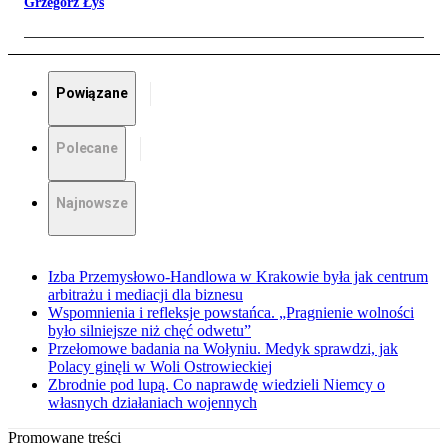
Grzegorz Łyś
Powiązane
Polecane
Najnowsze
Izba Przemysłowo-Handlowa w Krakowie była jak centrum
arbitrażu i mediacji dla biznesu
Wspomnienia i refleksje powstańca. „Pragnienie wolności
było silniejsze niż chęć odwetu”
Przełomowe badania na Wołyniu. Medyk sprawdzi, jak
Polacy ginęli w Woli Ostrowieckiej
Zbrodnie pod lupą. Co naprawdę wiedzieli Niemcy o
własnych działaniach wojennych
Promowane treści