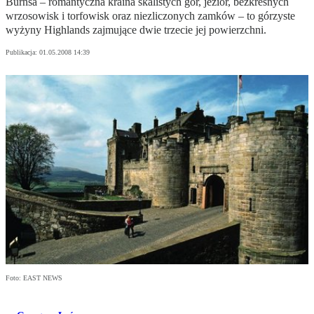
Burnsa – romantyczna kraina skalistych gór, jezior, bezkresnych
wrzosowisk i torfowisk oraz niezliczonych zamków – to górzyste
wyżyny Highlands zajmujące dwie trzecie jej powierzchni.
Publikacja:
01.05.2008 14:39
Foto: EAST NEWS