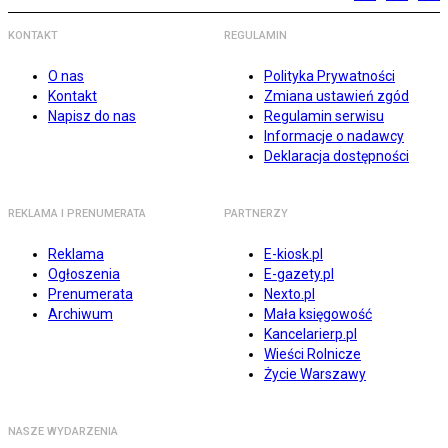
KONTAKT
REGULAMIN
O nas
Polityka Prywatności
Kontakt
Zmiana ustawień zgód
Napisz do nas
Regulamin serwisu
Informacje o nadawcy
Deklaracja dostępności
REKLAMA I PRENUMERATA
PARTNERZY
Reklama
E-kiosk.pl
Ogłoszenia
E-gazety.pl
Prenumerata
Nexto.pl
Archiwum
Mała księgowość
Kancelarierp.pl
Wieści Rolnicze
Życie Warszawy
NASZE WYDARZENIA