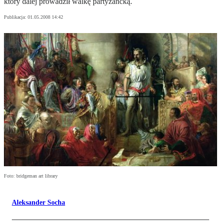
który dalej prowadził walkę partyzancką.
Publikacja:
01.05.2008 14:42
Foto: bridgeman art library
Aleksander Socha