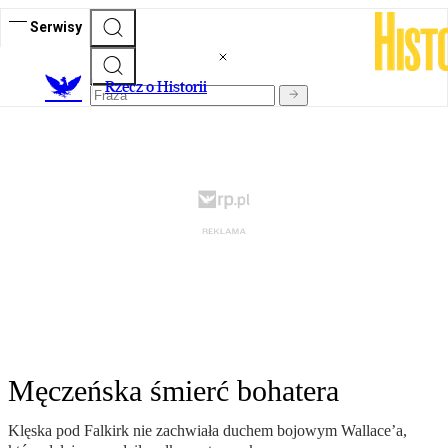
Serwisy
R
zecz o Historii
Męczeńska śmierć bohatera
Klęska pod Falkirk nie zachwiała duchem bojowym Wallace’a,