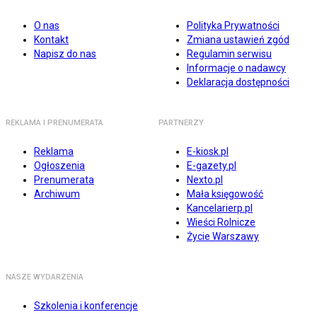
O nas
Polityka Prywatności
Kontakt
Zmiana ustawień zgód
Napisz do nas
Regulamin serwisu
Informacje o nadawcy
Deklaracja dostępności
REKLAMA I PRENUMERATA
PARTNERZY
Reklama
E-kiosk.pl
Ogłoszenia
E-gazety.pl
Prenumerata
Nexto.pl
Archiwum
Mała księgowość
Kancelarierp.pl
Wieści Rolnicze
Życie Warszawy
NASZE WYDARZENIA
Szkolenia i konferencje