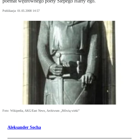
poemat wędrownego poety Ślepego Harry’ego.
Publikacja:
01.05.2008 14:57
Foto: Wikipedia, AKG/East News, Archiwum „Mówią wieki”
Aleksander Socha