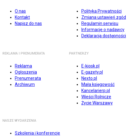
O nas
Polityka Prywatności
Kontakt
Zmiana ustawień zgód
Napisz do nas
Regulamin serwisu
Informacje o nadawcy
Deklaracja dostępności
REKLAMA I PRENUMERATA
PARTNERZY
Reklama
E-kiosk.pl
Ogłoszenia
E-gazety.pl
Prenumerata
Nexto.pl
Archiwum
Mała księgowość
Kancelarierp.pl
Wieści Rolnicze
Życie Warszawy
NASZE WYDARZENIA
Szkolenia i konferencje