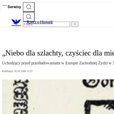
Serwisy
R
zecz o Historii
„Niebo dla szlachty, czyściec dla mi
Uchodzący przed prześladowaniami w Europie Zachodniej Żydzi w XIV 
Publikacja:
05.05.2008 11:07