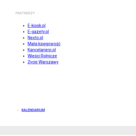
PARTNERZY
E-kiosk.pl
E-gazety.pl
Nexto.pl
Mała księgowość
Kancelarierp.pl
Wieści Rolnicze
Życie Warszawy
KALENDARIUM