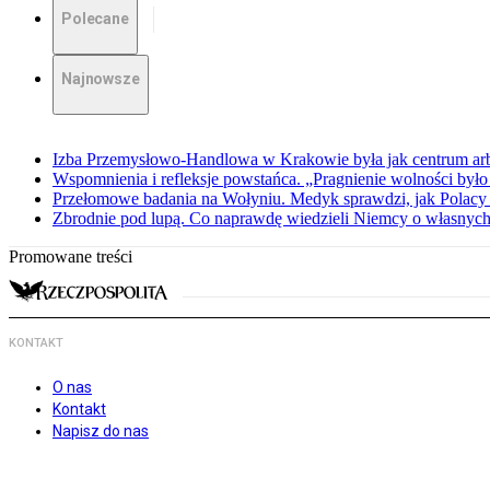
Polecane
Najnowsze
Izba Przemysłowo-Handlowa w Krakowie była jak centrum arbit
Wspomnienia i refleksje powstańca. „Pragnienie wolności było 
Przełomowe badania na Wołyniu. Medyk sprawdzi, jak Polacy 
Zbrodnie pod lupą. Co naprawdę wiedzieli Niemcy o własnych
Promowane treści
KONTAKT
O nas
Kontakt
Napisz do nas