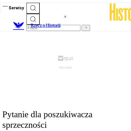
Serwisy
R
zecz o Historii
Pytanie dla poszukiwacza
sprzeczności