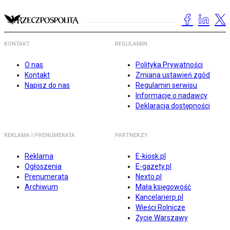
KONTAKT
REGULAMIN
O nas
Polityka Prywatności
Kontakt
Zmiana ustawień zgód
Napisz do nas
Regulamin serwisu
Informacje o nadawcy
Deklaracja dostępności
REKLAMA I PRENUMERATA
PARTNERZY
Reklama
E-kiosk.pl
Ogłoszenia
E-gazety.pl
Prenumerata
Nexto.pl
Archiwum
Mała księgowość
Kancelarierp.pl
Wieści Rolnicze
Życie Warszawy