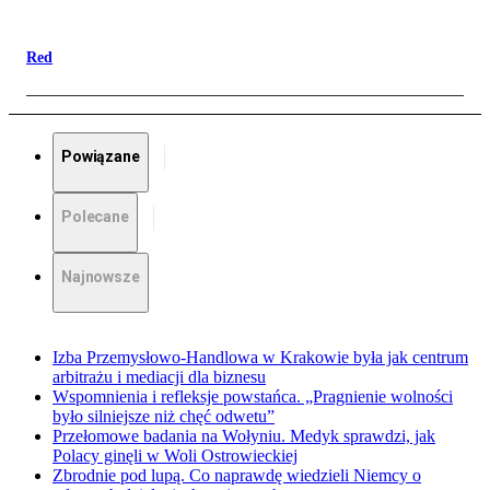
Red
Powiązane
Polecane
Najnowsze
Izba Przemysłowo-Handlowa w Krakowie była jak centrum
arbitrażu i mediacji dla biznesu
Wspomnienia i refleksje powstańca. „Pragnienie wolności
było silniejsze niż chęć odwetu”
Przełomowe badania na Wołyniu. Medyk sprawdzi, jak
Polacy ginęli w Woli Ostrowieckiej
Zbrodnie pod lupą. Co naprawdę wiedzieli Niemcy o