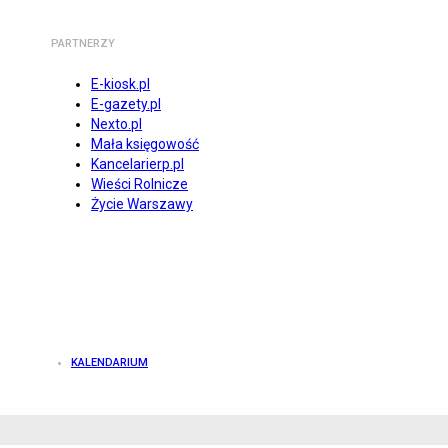
PARTNERZY
E-kiosk.pl
E-gazety.pl
Nexto.pl
Mała księgowość
Kancelarierp.pl
Wieści Rolnicze
Życie Warszawy
KALENDARIUM