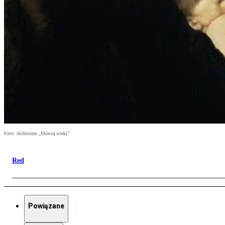
Foto: Archiwum „Mówią wieki”
Red
Powiązane