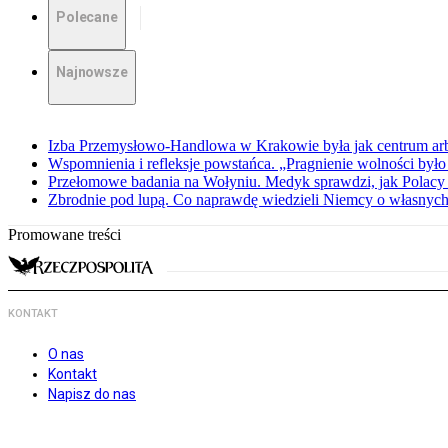
Polecane
Najnowsze
Izba Przemysłowo-Handlowa w Krakowie była jak centrum arbit
Wspomnienia i refleksje powstańca. „Pragnienie wolności było 
Przełomowe badania na Wołyniu. Medyk sprawdzi, jak Polacy 
Zbrodnie pod lupą. Co naprawdę wiedzieli Niemcy o własnych
Promowane treści
KONTAKT
O nas
Kontakt
Napisz do nas