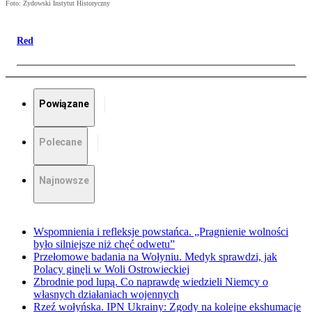
Foto: Żydowski Instytut Historyczny
Red
Powiązane
Polecane
Najnowsze
Wspomnienia i refleksje powstańca. „Pragnienie wolności
było silniejsze niż chęć odwetu”
Przełomowe badania na Wołyniu. Medyk sprawdzi, jak
Polacy ginęli w Woli Ostrowieckiej
Zbrodnie pod lupą. Co naprawdę wiedzieli Niemcy o
własnych działaniach wojennych
Rzeź wołyńska. IPN Ukrainy: Zgody na kolejne ekshumacje