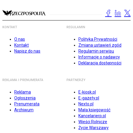
KONTAKT
REGULAMIN
O nas
Polityka Prywatności
Kontakt
Zmiana ustawień zgód
Napisz do nas
Regulamin serwisu
Informacje o nadawcy
Deklaracja dostępności
REKLAMA I PRENUMERATA
PARTNERZY
Reklama
E-kiosk.pl
Ogłoszenia
E-gazety.pl
Prenumerata
Nexto.pl
Archiwum
Mała księgowość
Kancelarierp.pl
Wieści Rolnicze
Życie Warszawy