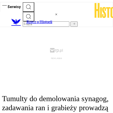
Serwisy
R
zecz o Historii
Tumulty do demolowania synagog,
zadawania ran i grabieży prowadzą