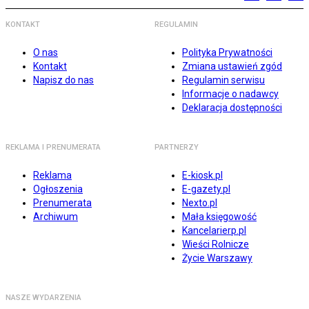
KONTAKT
REGULAMIN
O nas
Polityka Prywatności
Kontakt
Zmiana ustawień zgód
Napisz do nas
Regulamin serwisu
Informacje o nadawcy
Deklaracja dostępności
REKLAMA I PRENUMERATA
PARTNERZY
Reklama
E-kiosk.pl
Ogłoszenia
E-gazety.pl
Prenumerata
Nexto.pl
Archiwum
Mała księgowość
Kancelarierp.pl
Wieści Rolnicze
Życie Warszawy
NASZE WYDARZENIA