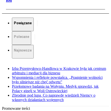
Red
Powiązane
Polecane
Najnowsze
Izba Przemysłowo-Handlowa w Krakowie była jak centrum
arbitrażu i mediacji dla biznesu
Wspomnienia i refleksje powstańca. „Pragnienie wolności
było silniejsze niż chęć odwetu”
Przełomowe badania na Wołyniu. Medyk sprawdzi, jak
Polacy ginęli w Woli Ostrowieckiej
Zbrodnie pod lupą. Co naprawdę wiedzieli Niemcy o
własnych działaniach wojennych
Promowane treści