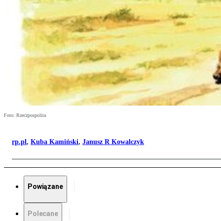
Foto: Rzeczpospolita
rp.pl
,
Kuba Kamiński
,
Janusz R Kowalczyk
Powiązane
Polecane