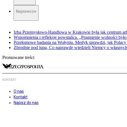
Najnowsze
Izba Przemysłowo-Handlowa w Krakowie była jak centrum arbit
Wspomnienia i refleksje powstańca. „Pragnienie wolności było 
Przełomowe badania na Wołyniu. Medyk sprawdzi, jak Polacy 
Zbrodnie pod lupą. Co naprawdę wiedzieli Niemcy o własnych
Promowane treści
KONTAKT
O nas
Kontakt
Napisz do nas