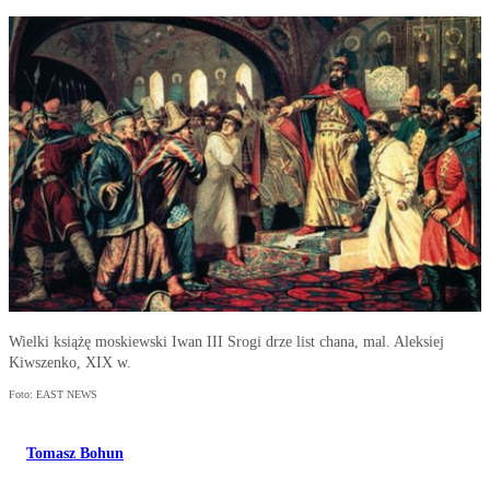
Wielki książę moskiewski Iwan III Srogi drze list chana, mal. Aleksiej
Kiwszenko, XIX w.
Foto: EAST NEWS
Tomasz Bohun