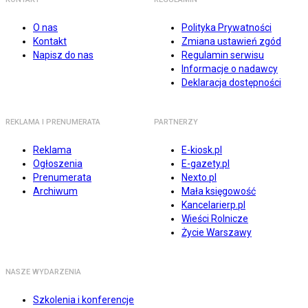
O nas
Polityka Prywatności
Kontakt
Zmiana ustawień zgód
Napisz do nas
Regulamin serwisu
Informacje o nadawcy
Deklaracja dostępności
REKLAMA I PRENUMERATA
PARTNERZY
Reklama
E-kiosk.pl
Ogłoszenia
E-gazety.pl
Prenumerata
Nexto.pl
Archiwum
Mała księgowość
Kancelarierp.pl
Wieści Rolnicze
Życie Warszawy
NASZE WYDARZENIA
Szkolenia i konferencje