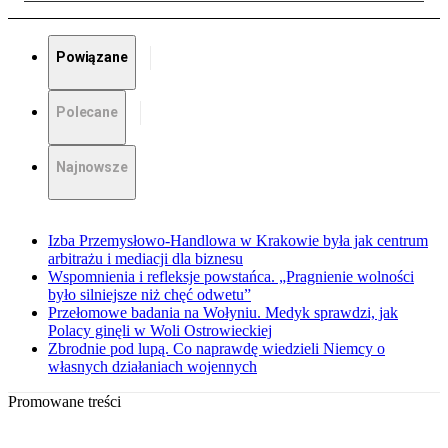
Powiązane
Polecane
Najnowsze
Izba Przemysłowo-Handlowa w Krakowie była jak centrum
arbitrażu i mediacji dla biznesu
Wspomnienia i refleksje powstańca. „Pragnienie wolności
było silniejsze niż chęć odwetu”
Przełomowe badania na Wołyniu. Medyk sprawdzi, jak
Polacy ginęli w Woli Ostrowieckiej
Zbrodnie pod lupą. Co naprawdę wiedzieli Niemcy o
własnych działaniach wojennych
Promowane treści