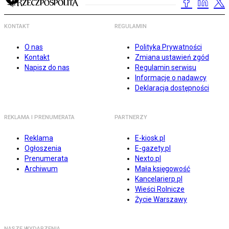
KONTAKT
REGULAMIN
O nas
Polityka Prywatności
Kontakt
Zmiana ustawień zgód
Napisz do nas
Regulamin serwisu
Informacje o nadawcy
Deklaracja dostępności
REKLAMA I PRENUMERATA
PARTNERZY
Reklama
E-kiosk.pl
Ogłoszenia
E-gazety.pl
Prenumerata
Nexto.pl
Archiwum
Mała księgowość
Kancelarierp.pl
Wieści Rolnicze
Życie Warszawy
NASZE WYDARZENIA