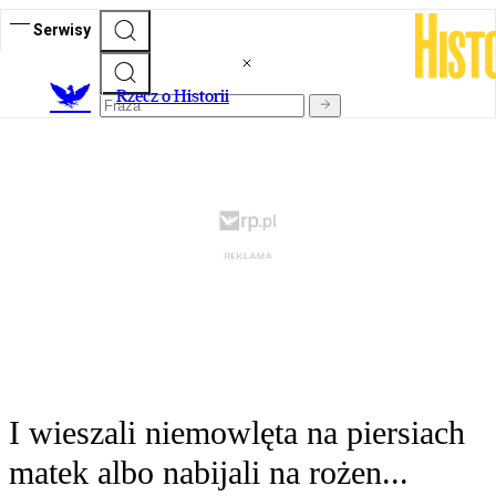
Serwisy
R
zecz o Historii
I wieszali niemowlęta na piersiach
matek albo nabijali na rożen...