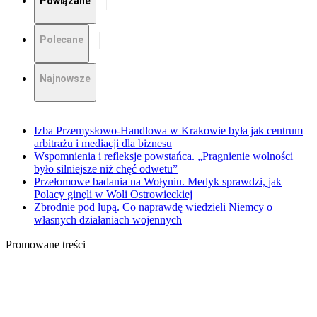
Powiązane
Polecane
Najnowsze
Izba Przemysłowo-Handlowa w Krakowie była jak centrum
arbitrażu i mediacji dla biznesu
Wspomnienia i refleksje powstańca. „Pragnienie wolności
było silniejsze niż chęć odwetu”
Przełomowe badania na Wołyniu. Medyk sprawdzi, jak
Polacy ginęli w Woli Ostrowieckiej
Zbrodnie pod lupą. Co naprawdę wiedzieli Niemcy o
własnych działaniach wojennych
Promowane treści