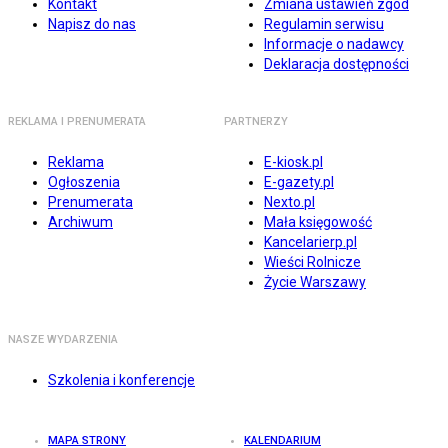
Kontakt
Zmiana ustawień zgód
Napisz do nas
Regulamin serwisu
Informacje o nadawcy
Deklaracja dostępności
REKLAMA I PRENUMERATA
PARTNERZY
Reklama
E-kiosk.pl
Ogłoszenia
E-gazety.pl
Prenumerata
Nexto.pl
Archiwum
Mała księgowość
Kancelarierp.pl
Wieści Rolnicze
Życie Warszawy
NASZE WYDARZENIA
Szkolenia i konferencje
MAPA STRONY
KALENDARIUM