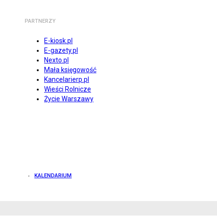
PARTNERZY
E-kiosk.pl
E-gazety.pl
Nexto.pl
Mała księgowość
Kancelarierp.pl
Wieści Rolnicze
Życie Warszawy
KALENDARIUM