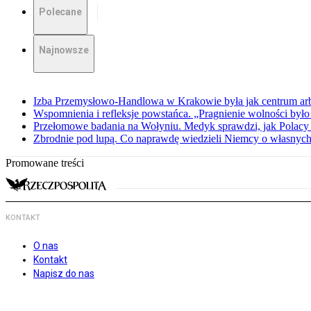
Polecane
Najnowsze
Izba Przemysłowo-Handlowa w Krakowie była jak centrum arbit
Wspomnienia i refleksje powstańca. „Pragnienie wolności było 
Przełomowe badania na Wołyniu. Medyk sprawdzi, jak Polacy 
Zbrodnie pod lupą. Co naprawdę wiedzieli Niemcy o własnych
Promowane treści
KONTAKT
O nas
Kontakt
Napisz do nas