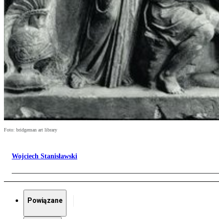
Foto: bridgeman art library
Wojciech Stanisławski
Powiązane