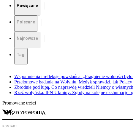
Powiązane
Polecane
Najnowsze
Tagi
Wspomnienia i refleksje powstańca. „Pragnienie wolności było 
Przełomowe badania na Wołyniu. Medyk sprawdzi, jak Polacy 
Zbrodnie pod lupą. Co naprawdę wiedzieli Niemcy o własnych
Rzeź wołyńska. IPN Ukrainy: Zgody na kolejne ekshumacje 
Promowane treści
KONTAKT