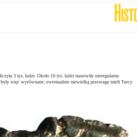
zyła 3 tys. ludzi. Około 10 tys. ludzi stanowiły nieregularne
iły były więc wyrównane, ewentualnie niewielką przewagę mieli Turcy