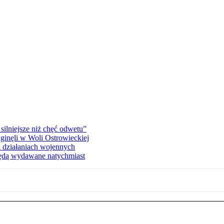
silniejsze niż chęć odwetu”
ginęli w Woli Ostrowieckiej
 działaniach wojennych
będą wydawane natychmiast