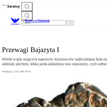
Serwisy
R
zecz o Historii
Przewagi Bajazyta I
Wśród wojsk stojących naprzeciw krzyżowców najliczniejsza była regul
oddziały piechoty, lekka jazda (akindżas) oraz sojusznicy, czyli se
Publikacja:
23.05.2008 08:34