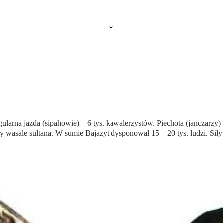
arna jazda (sipahowie) – 6 tys. kawalerzystów. Piechota (janczarzy) lic
rbscy wasale sułtana. W sumie Bajazyt dysponował 15 – 20 tys. ludzi. S