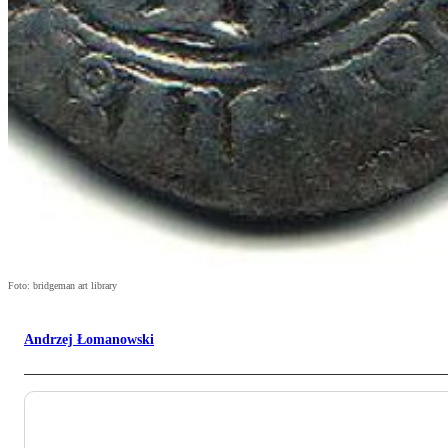
Foto: bridgeman art library
Andrzej Łomanowski