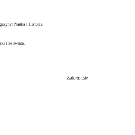
!
azyny: Nauka i Historia.
ki i ze świata.
Zaloguj się