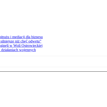
rażu i mediacji dla biznesu
silniejsze niż chęć odwetu”
ginęli w Woli Ostrowieckiej
 działaniach wojennych