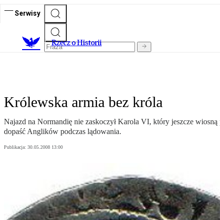
Serwisy
R
zecz o Historii
Królewska armia bez króla
Najazd na Normandię nie zaskoczył Karola VI, który jeszcze wiosną 
dopaść Anglików podczas lądowania.
Publikacja:
30.05.2008 13:00