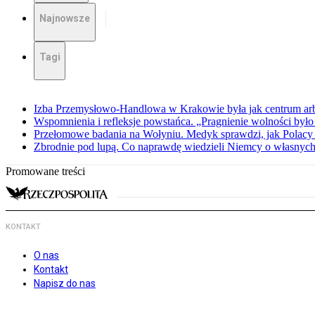
Najnowsze
Tagi
Izba Przemysłowo-Handlowa w Krakowie była jak centrum arbit
Wspomnienia i refleksje powstańca. „Pragnienie wolności było 
Przełomowe badania na Wołyniu. Medyk sprawdzi, jak Polacy 
Zbrodnie pod lupą. Co naprawdę wiedzieli Niemcy o własnych
Promowane treści
KONTAKT
O nas
Kontakt
Napisz do nas