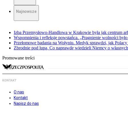
Najnowsze
Izba Przemysłowo-Handlowa w Krakowie była jak centrum arbit
Wspomnienia i refleksje powstańca. „Pragnienie wolności było 
Przełomowe badania na Wołyniu. Medyk sprawdzi, jak Polacy 
Zbrodnie pod lupą. Co naprawdę wiedzieli Niemcy o własnych
Promowane treści
KONTAKT
O nas
Kontakt
Napisz do nas