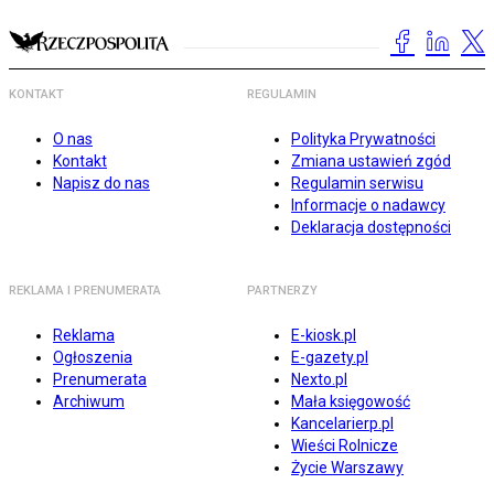
KONTAKT
REGULAMIN
O nas
Polityka Prywatności
Kontakt
Zmiana ustawień zgód
Napisz do nas
Regulamin serwisu
Informacje o nadawcy
Deklaracja dostępności
REKLAMA I PRENUMERATA
PARTNERZY
Reklama
E-kiosk.pl
Ogłoszenia
E-gazety.pl
Prenumerata
Nexto.pl
Archiwum
Mała księgowość
Kancelarierp.pl
Wieści Rolnicze
Życie Warszawy