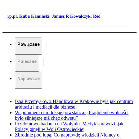
rp.pl
,
Kuba Kamiński
,
Janusz R Kowalczyk
,
Red
Powiązane
Polecane
Najnowsze
Izba Przemysłowo-Handlowa w Krakowie była jak centrum
arbitrażu i mediacji dla biznesu
Wspomnienia i refleksje powstańca. „Pragnienie wolności
było silniejsze niż chęć odwetu”
Przełomowe badania na Wołyniu. Medyk sprawdzi, jak
Polacy ginęli w Woli Ostrowieckiej
Zbrodnie pod lupą. Co naprawdę wiedzieli Niemcy o