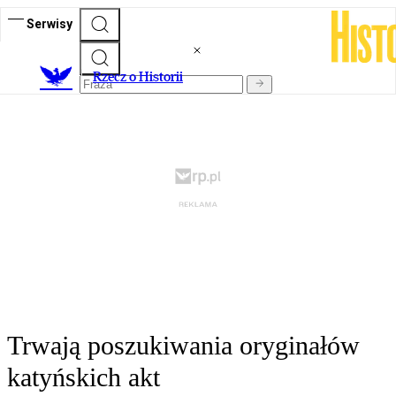
Serwisy
R
zecz o Historii
Trwają poszukiwania oryginałów
katyńskich akt