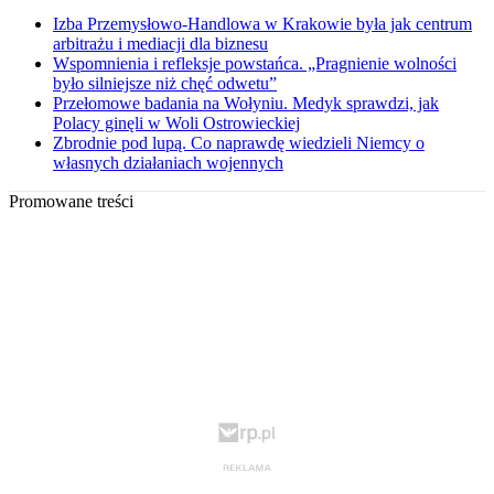
Izba Przemysłowo-Handlowa w Krakowie była jak centrum
arbitrażu i mediacji dla biznesu
Wspomnienia i refleksje powstańca. „Pragnienie wolności
było silniejsze niż chęć odwetu”
Przełomowe badania na Wołyniu. Medyk sprawdzi, jak
Polacy ginęli w Woli Ostrowieckiej
Zbrodnie pod lupą. Co naprawdę wiedzieli Niemcy o
własnych działaniach wojennych
Promowane treści