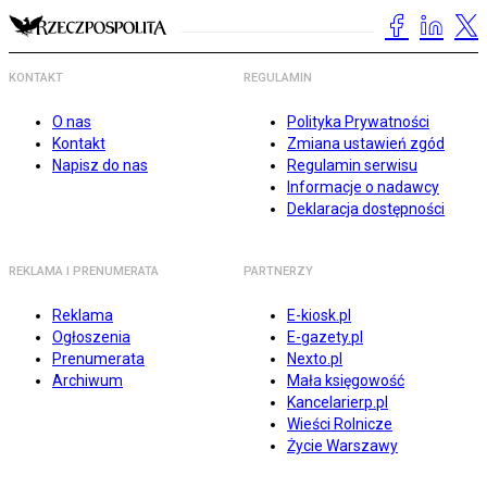
KONTAKT
REGULAMIN
O nas
Polityka Prywatności
Kontakt
Zmiana ustawień zgód
Napisz do nas
Regulamin serwisu
Informacje o nadawcy
Deklaracja dostępności
REKLAMA I PRENUMERATA
PARTNERZY
Reklama
E-kiosk.pl
Ogłoszenia
E-gazety.pl
Prenumerata
Nexto.pl
Archiwum
Mała księgowość
Kancelarierp.pl
Wieści Rolnicze
Życie Warszawy