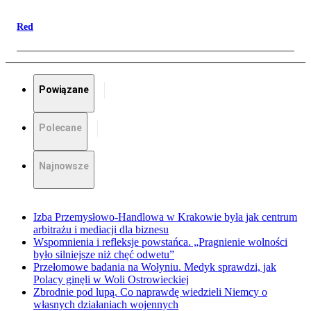
Red
Powiązane
Polecane
Najnowsze
Izba Przemysłowo-Handlowa w Krakowie była jak centrum
arbitrażu i mediacji dla biznesu
Wspomnienia i refleksje powstańca. „Pragnienie wolności
było silniejsze niż chęć odwetu”
Przełomowe badania na Wołyniu. Medyk sprawdzi, jak
Polacy ginęli w Woli Ostrowieckiej
Zbrodnie pod lupą. Co naprawdę wiedzieli Niemcy o
własnych działaniach wojennych