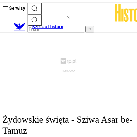
Serwisy
R
zecz o Historii
Żydowskie święta - Sziwa Asar be-
Tamuz