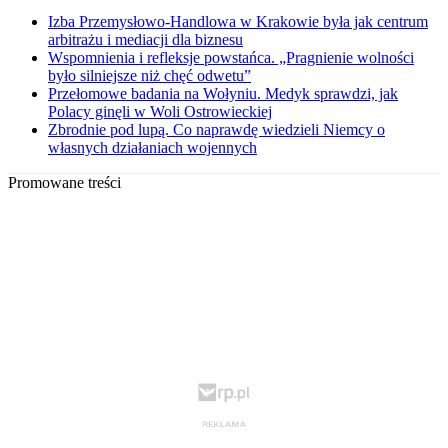
Izba Przemysłowo-Handlowa w Krakowie była jak centrum
arbitrażu i mediacji dla biznesu
Wspomnienia i refleksje powstańca. „Pragnienie wolności
było silniejsze niż chęć odwetu”
Przełomowe badania na Wołyniu. Medyk sprawdzi, jak
Polacy ginęli w Woli Ostrowieckiej
Zbrodnie pod lupą. Co naprawdę wiedzieli Niemcy o
własnych działaniach wojennych
Promowane treści