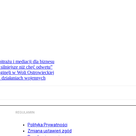
rażu i mediacji dla biznesu
silniejsze niż chęć odwetu”
ginęli w Woli Ostrowieckiej
 działaniach wojennych
REGULAMIN
Polityka Prywatności
Zmiana ustawień zgód