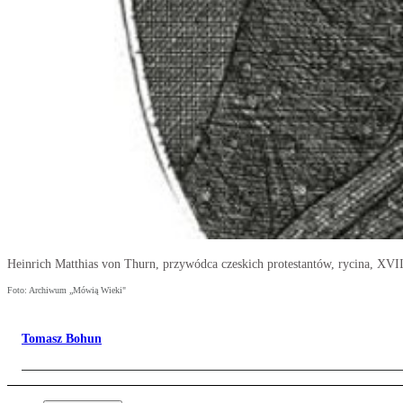
Heinrich Matthias von Thurn, przywódca czeskich protestantów, rycina, XVI
Foto: Archiwum „Mówią Wieki"
Tomasz Bohun