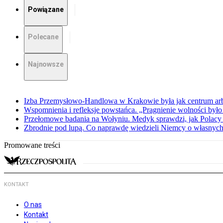
Powiązane
Polecane
Najnowsze
Izba Przemysłowo-Handlowa w Krakowie była jak centrum arbit
Wspomnienia i refleksje powstańca. „Pragnienie wolności było 
Przełomowe badania na Wołyniu. Medyk sprawdzi, jak Polacy 
Zbrodnie pod lupą. Co naprawdę wiedzieli Niemcy o własnych
Promowane treści
KONTAKT
O nas
Kontakt