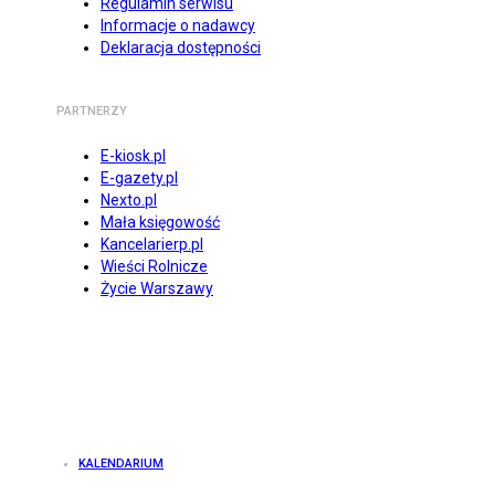
Regulamin serwisu
Informacje o nadawcy
Deklaracja dostępności
PARTNERZY
E-kiosk.pl
E-gazety.pl
Nexto.pl
Mała księgowość
Kancelarierp.pl
Wieści Rolnicze
Życie Warszawy
KALENDARIUM