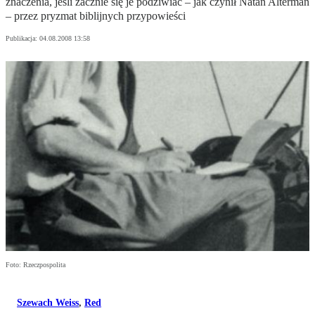
znaczenia, jeśli zacznie się je podziwiać – jak czynił Natan Alterman
– przez pryzmat biblijnych przypowieści
Publikacja:
04.08.2008 13:58
Foto: Rzeczpospolita
Szewach Weiss
,
Red