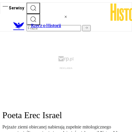
Serwisy
R
zecz o Historii
Poeta Erec Israel
Pejzaże ziemi obiecanej nabierają zupełnie mitologicznego