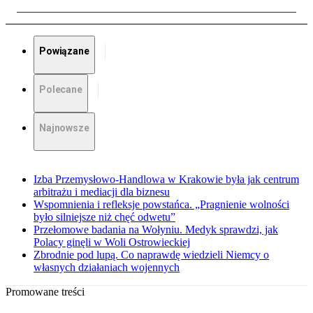
Powiązane
Polecane
Najnowsze
Izba Przemysłowo-Handlowa w Krakowie była jak centrum
arbitrażu i mediacji dla biznesu
Wspomnienia i refleksje powstańca. „Pragnienie wolności
było silniejsze niż chęć odwetu”
Przełomowe badania na Wołyniu. Medyk sprawdzi, jak
Polacy ginęli w Woli Ostrowieckiej
Zbrodnie pod lupą. Co naprawdę wiedzieli Niemcy o
własnych działaniach wojennych
Promowane treści