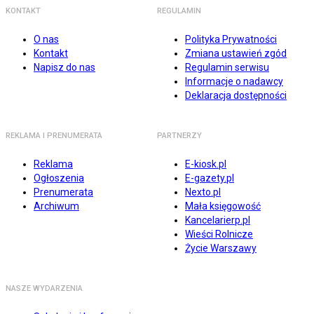
KONTAKT
REGULAMIN
O nas
Polityka Prywatności
Kontakt
Zmiana ustawień zgód
Napisz do nas
Regulamin serwisu
Informacje o nadawcy
Deklaracja dostępności
REKLAMA I PRENUMERATA
PARTNERZY
Reklama
E-kiosk.pl
Ogłoszenia
E-gazety.pl
Prenumerata
Nexto.pl
Archiwum
Mała księgowość
Kancelarierp.pl
Wieści Rolnicze
Życie Warszawy
NASZE WYDARZENIA