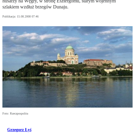
husarzy na Węgry, w stronę Esztergomu, starym wojennym
szlakiem wzdłuż brzegów Dunaju.
Publikacja:
15.08.2008 07:46
Foto: Rzeczpospolita
Grzegorz Łyś