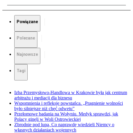
Powiązane
Polecane
Najnowsze
Tagi
Izba Przemysłowo-Handlowa w Krakowie była jak centrum
arbitrażu i mediacji dla biznesu
Wspomnienia i refleksje powstańca. „Pragnienie wolności
było silniejsze niż chęć odwetu”
Przełomowe badania na Wołyniu. Medyk sprawdzi, jak
Polacy ginęli w Woli Ostrowieckiej
Zbrodnie pod lupą. Co naprawdę wiedzieli Niemcy o
własnych działaniach wojennych