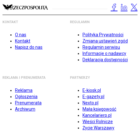
KONTAKT
REGULAMIN
O nas
Polityka Prywatności
Kontakt
Zmiana ustawień zgód
Napisz do nas
Regulamin serwisu
Informacje o nadawcy
Deklaracja dostępności
REKLAMA I PRENUMERATA
PARTNERZY
Reklama
E-kiosk.pl
Ogłoszenia
E-gazety.pl
Prenumerata
Nexto.pl
Archiwum
Mała księgowość
Kancelarierp.pl
Wieści Rolnicze
Życie Warszawy