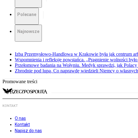
Polecane
Najnowsze
Izba Przemysłowo-Handlowa w Krakowie była jak centrum arbit
Wspomnienia i refleksje powstańca. „Pragnienie wolności było 
Przełomowe badania na Wołyniu. Medyk sprawdzi, jak Polacy 
Zbrodnie pod lupą. Co naprawdę wiedzieli Niemcy o własnych
Promowane treści
KONTAKT
O nas
Kontakt
Napisz do nas