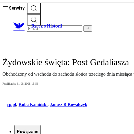
Serwisy
R
zecz o Historii
Żydowskie święta: Post Gedaliasza
Obchodzony od wschodu do zachodu słońca trzeciego dnia miesiąca tis
Publikacja:
31.08.2008 15:58
rp.pl
,
Kuba Kamiński
,
Janusz R Kowalczyk
Powiązane