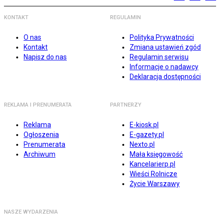
KONTAKT
REGULAMIN
O nas
Polityka Prywatności
Kontakt
Zmiana ustawień zgód
Napisz do nas
Regulamin serwisu
Informacje o nadawcy
Deklaracja dostępności
REKLAMA I PRENUMERATA
PARTNERZY
Reklama
E-kiosk.pl
Ogłoszenia
E-gazety.pl
Prenumerata
Nexto.pl
Archiwum
Mała księgowość
Kancelarierp.pl
Wieści Rolnicze
Życie Warszawy
NASZE WYDARZENIA