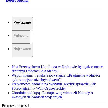
Robert Szuchta
Powiązane
Polecane
Najnowsze
Izba Przemysłowo-Handlowa w Krakowie była jak centrum
arbitrażu i mediacji dla biznesu
Wspomnienia i refleksje powstańca. „Pragnienie wolności
było silniejsze niż chęć odwetu”
Przełomowe badania na Wołyniu. Medyk sprawdzi, jak
Polacy ginęli w Woli Ostrowieckiej
Zbrodnie pod lupą. Co naprawdę wiedzieli Niemcy o
własnych działaniach wojennych
Promowane treści