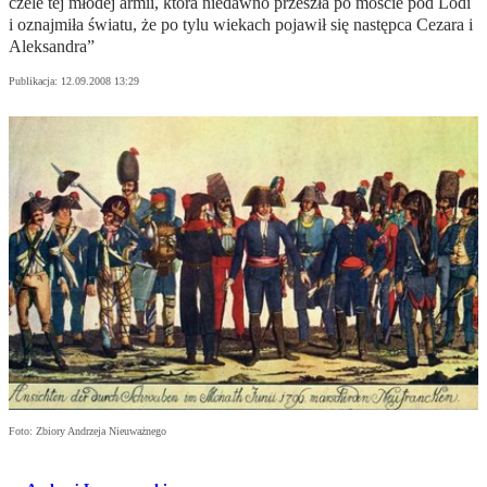
czele tej młodej armii, która niedawno przeszła po moście pod Lodi
i oznajmiła światu, że po tylu wiekach pojawił się następca Cezara i
Aleksandra”
Publikacja:
12.09.2008 13:29
Foto: Zbiory Andrzeja Nieuważnego