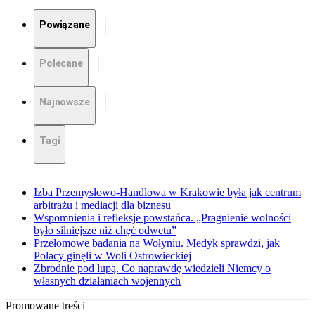
Powiązane
Polecane
Najnowsze
Tagi
Izba Przemysłowo-Handlowa w Krakowie była jak centrum
arbitrażu i mediacji dla biznesu
Wspomnienia i refleksje powstańca. „Pragnienie wolności
było silniejsze niż chęć odwetu”
Przełomowe badania na Wołyniu. Medyk sprawdzi, jak
Polacy ginęli w Woli Ostrowieckiej
Zbrodnie pod lupą. Co naprawdę wiedzieli Niemcy o
własnych działaniach wojennych
Promowane treści