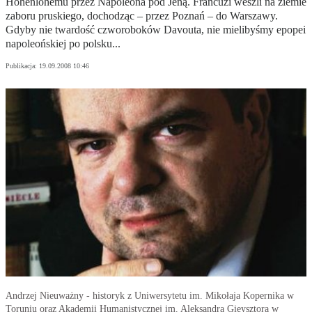
Hohenlohemu przez Napoleona pod Jeną. Francuzi weszli na ziemie
zaboru pruskiego, dochodząc – przez Poznań – do Warszawy.
Gdyby nie twardość czworoboków Davouta, nie mielibyśmy epopei
napoleońskiej po polsku...
Publikacja:
19.09.2008 10:46
Andrzej Nieuważny - historyk z Uniwersytetu im. Mikołaja Kopernika w
Toruniu oraz Akademii Humanistycznej im. Aleksandra Gieysztora w