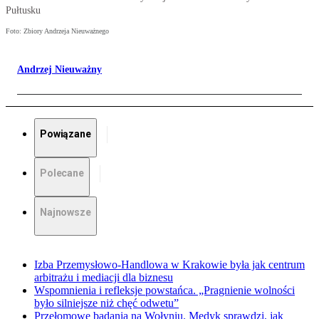
Pułtusku
Foto: Zbiory Andrzeja Nieuważnego
Andrzej Nieuważny
Powiązane
Polecane
Najnowsze
Izba Przemysłowo-Handlowa w Krakowie była jak centrum
arbitrażu i mediacji dla biznesu
Wspomnienia i refleksje powstańca. „Pragnienie wolności
było silniejsze niż chęć odwetu”
Przełomowe badania na Wołyniu. Medyk sprawdzi, jak