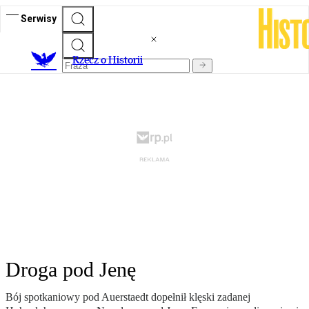
Serwisy
R
zecz o Historii
Droga pod Jenę
Bój spotkaniowy pod Auerstaedt dopełnił klęski zadanej