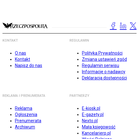
KONTAKT
REGULAMIN
O nas
Polityka Prywatności
Kontakt
Zmiana ustawień zgód
Napisz do nas
Regulamin serwisu
Informacje o nadawcy
Deklaracja dostępności
REKLAMA I PRENUMERATA
PARTNERZY
Reklama
E-kiosk.pl
Ogłoszenia
E-gazety.pl
Prenumerata
Nexto.pl
Archiwum
Mała księgowość
Kancelarierp.pl