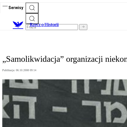
Serwisy
R
zecz o Historii
„Samolikwidacja” organizacji niek
Publikacja:
06.10.2008 09:14