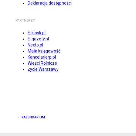
Deklaracja dostępności
PARTNERZY
E-kiosk.pl
E-gazety.pl
Nexto.pl
Mała księgowość
Kancelarierp.pl
Wieści Rolnicze
Życie Warszawy
KALENDARIUM