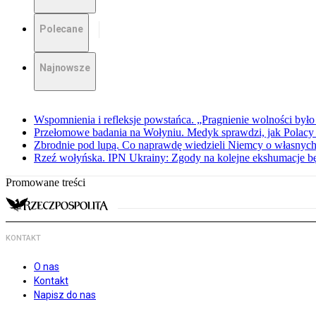
Polecane
Najnowsze
Wspomnienia i refleksje powstańca. „Pragnienie wolności było 
Przełomowe badania na Wołyniu. Medyk sprawdzi, jak Polacy 
Zbrodnie pod lupą. Co naprawdę wiedzieli Niemcy o własnych
Rzeź wołyńska. IPN Ukrainy: Zgody na kolejne ekshumacje 
Promowane treści
KONTAKT
O nas
Kontakt
Napisz do nas