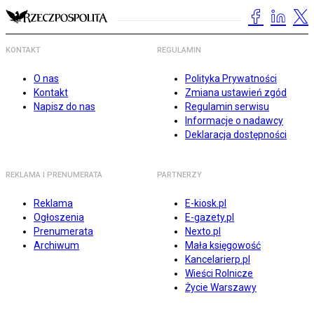
KONTAKT
REGULAMIN
O nas
Polityka Prywatności
Kontakt
Zmiana ustawień zgód
Napisz do nas
Regulamin serwisu
Informacje o nadawcy
Deklaracja dostępności
REKLAMA I PRENUMERATA
PARTNERZY
Reklama
E-kiosk.pl
Ogłoszenia
E-gazety.pl
Prenumerata
Nexto.pl
Archiwum
Mała księgowość
Kancelarierp.pl
Wieści Rolnicze
Życie Warszawy