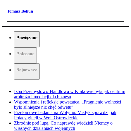
Tomasz Bohun
Powiązane
Polecane
Najnowsze
Izba Przemysłowo-Handlowa w Krakowie była jak centrum
arbitrażu i mediacji dla biznesu
Wspomnienia i refleksje powstańca. „Pragnienie wolności
było silniejsze niż chęć odwetu”
Przełomowe badania na Wołyniu. Medyk sprawdzi, jak
Polacy ginęli w Woli Ostrowieckiej
Zbrodnie pod lupą. Co naprawdę wiedzieli Niemcy o
własnych działaniach wojennych