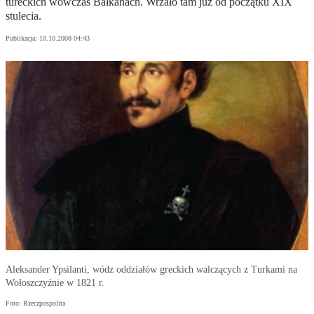
tureckich wówczas Bałkanach. Wrzało tam już od początku XIX
stulecia.
Publikacja:
10.10.2008 04:43
Aleksander Ypsilanti, wódz oddziałów greckich walczących z Turkami na
Wołoszczyźnie w 1821 r.
Foto: Rzeczpospolita